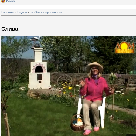
Юмор
Главная
»
Видео
»
Хобби и образование
Слива