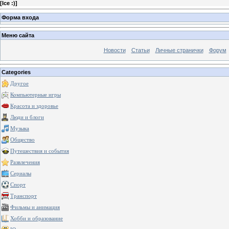
[
Ice :)
]
Форма входа
Меню сайта
Новости
Статьи
Личные странички
Форум
Categories
Другое
Компьютерные игры
Красота и здоровье
Люди и блоги
Музыка
Общество
Путешествия и события
Развлечения
Сериалы
Спорт
Транспорт
Фильмы и анимация
Хобби и образование