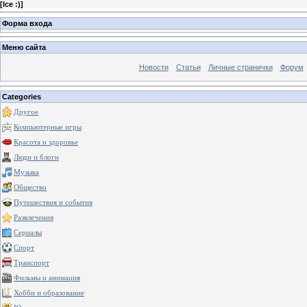
[
Ice :)
]
Форма входа
Меню сайта
Новости
Статьи
Личные странички
Форум
Categories
Другое
Компьютерные игры
Красота и здоровье
Люди и блоги
Музыка
Общество
Путешествия и события
Развлечения
Сериалы
Спорт
Транспорт
Фильмы и анимация
Хобби и образование