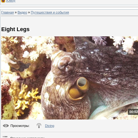
Юмор
Главная
»
Видео
»
Путешествия и события
Eight Legs
00:02
Просмотры
:
Diving