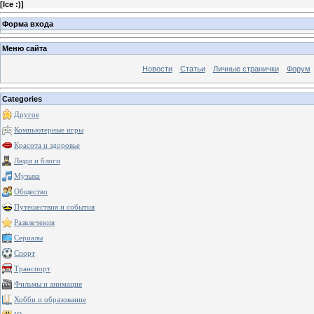
[
Ice :)
]
Форма входа
Меню сайта
Новости
Статьи
Личные странички
Форум
Categories
Другое
Компьютерные игры
Красота и здоровье
Люди и блоги
Музыка
Общество
Путешествия и события
Развлечения
Сериалы
Спорт
Транспорт
Фильмы и анимация
Хобби и образование