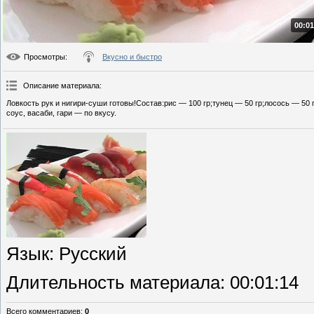
00:01
Просмотры
:
Вкусно и быстро
Описание материала
:
Ловкость рук и нигири-суши готовы!Состав:рис — 100 гр;тунец — 50 гр;лосось — 50
соус, васаби, гари — по вкусу.
Язык
: Русский
Длительность материала
: 00:01:14
Всего комментариев
:
0