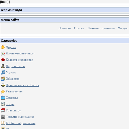
[
Ice :)
]
Форма входа
Меню сайта
Новости
Статьи
Личные странички
Форум
Categories
Другое
Компьютерные игры
Красота и здоровье
Люди и блоги
Музыка
Общество
Путешествия и события
Развлечения
Сериалы
Спорт
Транспорт
Фильмы и анимация
Хобби и образование