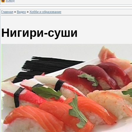
Юмор
Главная
»
Видео
»
Хобби и образование
Нигири-суши