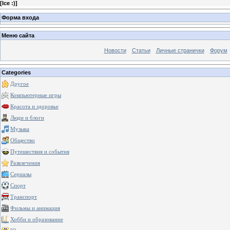
[
Ice :)
]
Форма входа
Меню сайта
Новости
Статьи
Личные странички
Форум
Categories
Другое
Компьютерные игры
Красота и здоровье
Люди и блоги
Музыка
Общество
Путешествия и события
Развлечения
Сериалы
Спорт
Транспорт
Фильмы и анимация
Хобби и образование