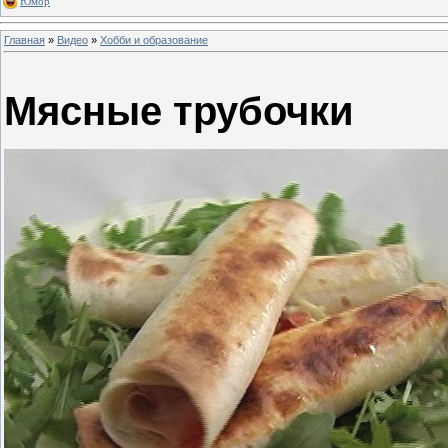
Юмор
Главная
»
Видео
»
Хобби и образование
Мясные трубочки