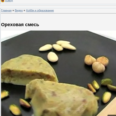
Юмор
Главная
»
Видео
»
Хобби и образование
Ореховая смесь