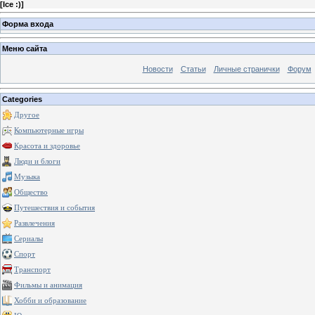
[
Ice :)
]
Форма входа
Меню сайта
Новости
Статьи
Личные странички
Форум
Categories
Другое
Компьютерные игры
Красота и здоровье
Люди и блоги
Музыка
Общество
Путешествия и события
Развлечения
Сериалы
Спорт
Транспорт
Фильмы и анимация
Хобби и образование