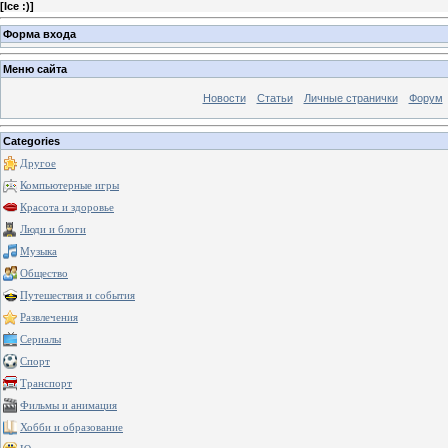
[
Ice :)
]
Форма входа
Меню сайта
Новости
Статьи
Личные странички
Форум
Categories
Другое
Компьютерные игры
Красота и здоровье
Люди и блоги
Музыка
Общество
Путешествия и события
Развлечения
Сериалы
Спорт
Транспорт
Фильмы и анимация
Хобби и образование