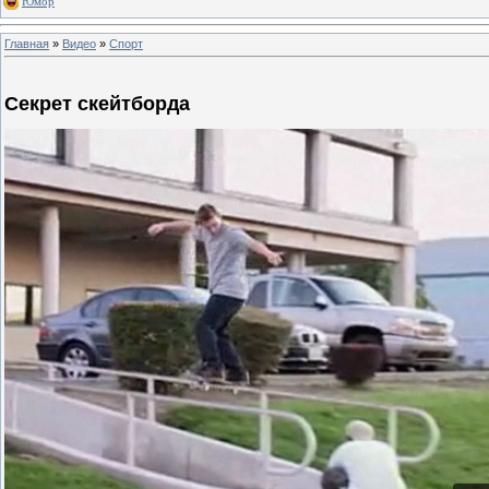
Юмор
Главная
»
Видео
»
Спорт
Секрет скейтборда