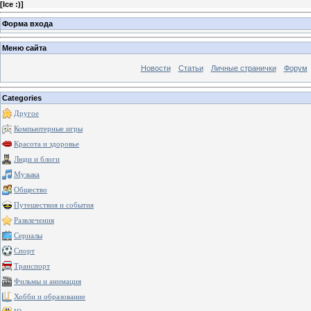
[
Ice :)
]
Форма входа
Меню сайта
Новости
Статьи
Личные странички
Форум
Categories
Другое
Компьютерные игры
Красота и здоровье
Люди и блоги
Музыка
Общество
Путешествия и события
Развлечения
Сериалы
Спорт
Транспорт
Фильмы и анимация
Хобби и образование