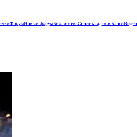
ички
Форум
Новый форум
Библиотека
Сонник
Гадания
Блоги
Видео