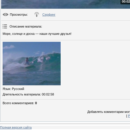
00:02
Просмотры
:
Серфинг
Описание материала
:
Море, солнце и доска — наши лучшие друзья!
Язык
: Русский
Длительность материала
: 00:02:58
Всего комментариев
:
0
Добавлять комментарии могу
[
Р
Полная версия сайта