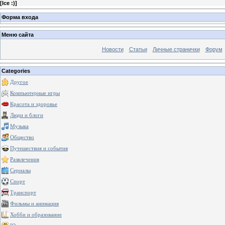
[
Ice :)
]
Форма входа
Меню сайта
Новости
Статьи
Личные странички
Форум
Categories
Другое
Компьютерные игры
Красота и здоровье
Люди и блоги
Музыка
Общество
Путешествия и события
Развлечения
Сериалы
Спорт
Транспорт
Фильмы и анимация
Хобби и образование