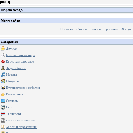
[
Ice :)
]
Форма входа
Меню сайта
Новости
Статьи
Личные странички
Форум
Categories
Другое
Компьютерные игры
Красота и здоровье
Люди и блоги
Музыка
Общество
Путешествия и события
Развлечения
Сериалы
Спорт
Транспорт
Фильмы и анимация
Хобби и образование