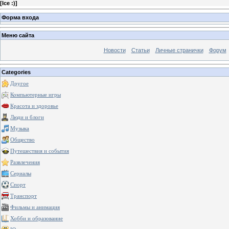
[
Ice :)
]
Форма входа
Меню сайта
Новости
Статьи
Личные странички
Форум
Categories
Другое
Компьютерные игры
Красота и здоровье
Люди и блоги
Музыка
Общество
Путешествия и события
Развлечения
Сериалы
Спорт
Транспорт
Фильмы и анимация
Хобби и образование