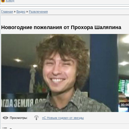
Юмор
Главная
»
Видео
»
Развлечения
Новогодние пожелания от Прохора Шаляпина
00:00
Просмотры
:
«С Новым годом» от звезды