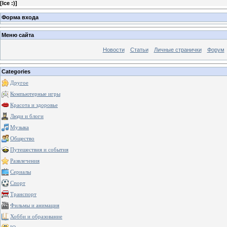
[
Ice :)
]
Форма входа
Меню сайта
Новости
Статьи
Личные странички
Форум
Categories
Другое
Компьютерные игры
Красота и здоровье
Люди и блоги
Музыка
Общество
Путешествия и события
Развлечения
Сериалы
Спорт
Транспорт
Фильмы и анимация
Хобби и образование