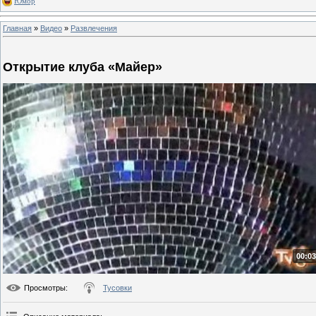
Юмор
Главная
»
Видео
»
Развлечения
Открытие клуба «Майер»
00:03
Просмотры
:
Тусовки