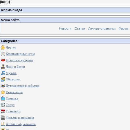
[
Ice :)
]
Форма входа
Меню сайта
Новости
Статьи
Личные странички
Форум
Categories
Другое
Компьютерные игры
Красота и здоровье
Люди и блоги
Музыка
Общество
Путешествия и события
Развлечения
Сериалы
Спорт
Транспорт
Фильмы и анимация
Хобби и образование