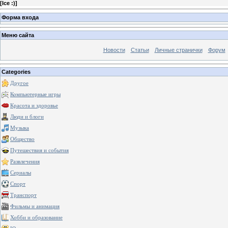
[
Ice :)
]
Форма входа
Меню сайта
Новости
Статьи
Личные странички
Форум
Categories
Другое
Компьютерные игры
Красота и здоровье
Люди и блоги
Музыка
Общество
Путешествия и события
Развлечения
Сериалы
Спорт
Транспорт
Фильмы и анимация
Хобби и образование