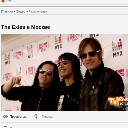
Юмор
Главная
»
Видео
»
Развлечения
The Exies в Москве
00:03
Просмотры
:
Тусовки