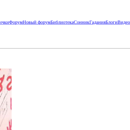
ички
Форум
Новый форум
Библиотека
Сонник
Гадания
Блоги
Видео