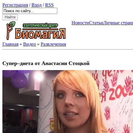
Регистрация
/
Вход
/
RSS
Новости
Статьи
Личные стран
Главная
»
Видео
»
Развлечения
Супер–диета от Анастасии Стоцкой