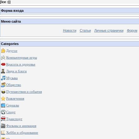
[
Ice :)
]
Форма входа
Меню сайта
Новости
Статьи
Личные странички
Форум
Categories
Другое
Компьютерные игры
Красота и здоровье
Люди и блоги
Музыка
Общество
Путешествия и события
Развлечения
Сериалы
Спорт
Транспорт
Фильмы и анимация
Хобби и образование