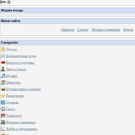
[
Ice :)
]
Форма входа
Меню сайта
Новости
Статьи
Личные странички
Форум
Categories
Другое
Компьютерные игры
Красота и здоровье
Люди и блоги
Музыка
Общество
Путешествия и события
Развлечения
Сериалы
Спорт
Транспорт
Фильмы и анимация
Хобби и образование