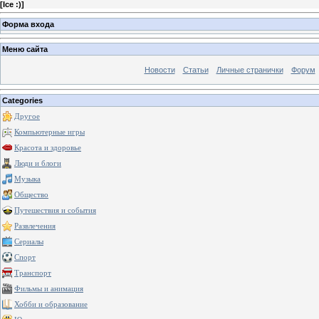
[
Ice :)
]
Форма входа
Меню сайта
Новости
Статьи
Личные странички
Форум
Categories
Другое
Компьютерные игры
Красота и здоровье
Люди и блоги
Музыка
Общество
Путешествия и события
Развлечения
Сериалы
Спорт
Транспорт
Фильмы и анимация
Хобби и образование