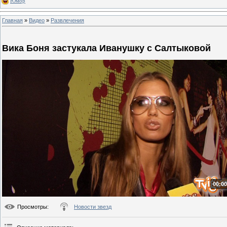
Юмор
Главная
»
Видео
»
Развлечения
Вика Боня застукала Иванушку с Салтыковой
00:00
Просмотры
:
Новости звезд