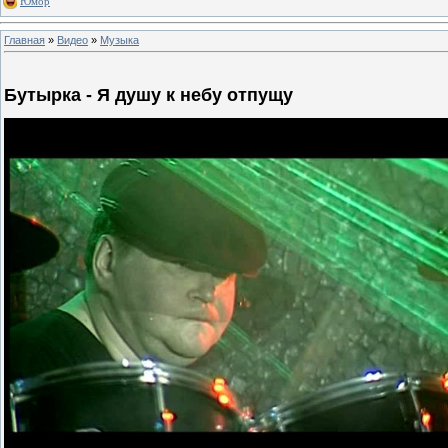
Юмор
Главная
»
Видео
»
Музыка
Бутырка - Я душу к небу отпущу