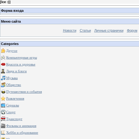
[
Ice :)
]
Форма входа
Меню сайта
Новости
Статьи
Личные странички
Форум
Categories
Другое
Компьютерные игры
Красота и здоровье
Люди и блоги
Музыка
Общество
Путешествия и события
Развлечения
Сериалы
Спорт
Транспорт
Фильмы и анимация
Хобби и образование