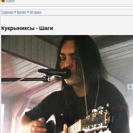
Юмор
Главная
»
Видео
»
Музыка
Кукрыниксы - Шаги