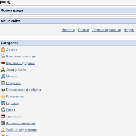
[
Ice :)
]
Форма входа
Меню сайта
Новости
Статьи
Личные странички
Форум
Categories
Другое
Компьютерные игры
Красота и здоровье
Люди и блоги
Музыка
Общество
Путешествия и события
Развлечения
Сериалы
Спорт
Транспорт
Фильмы и анимация
Хобби и образование