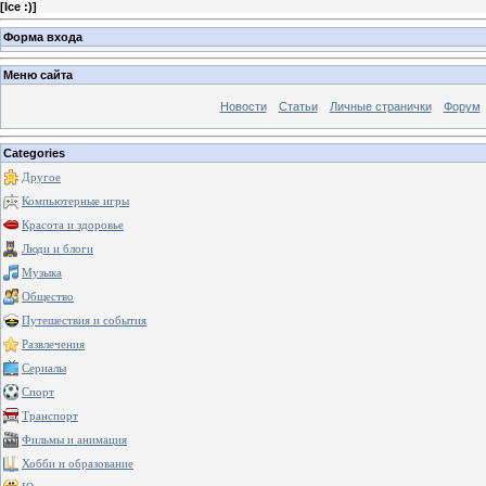
[
Ice :)
]
Форма входа
Меню сайта
Новости
Статьи
Личные странички
Форум
Categories
Другое
Компьютерные игры
Красота и здоровье
Люди и блоги
Музыка
Общество
Путешествия и события
Развлечения
Сериалы
Спорт
Транспорт
Фильмы и анимация
Хобби и образование