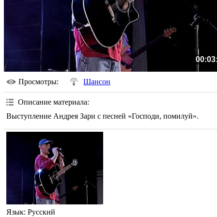
00:03
Просмотры
:
Шансон
Описание материала
:
Выступление Андрея Зари с песней «Господи, помилуй».
Язык
: Русский