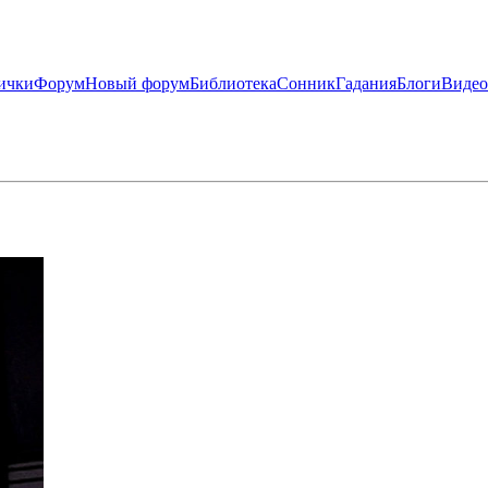
ички
Форум
Новый форум
Библиотека
Сонник
Гадания
Блоги
Видео