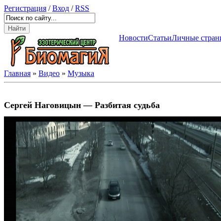
Регистрация
/
Вход
/
RSS
Новости
Статьи
Личные стран
Главная
»
Видео
»
Музыка
Сергей Наговицын — Разбитая судьба