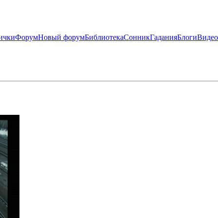
ички
Форум
Новый форум
Библиотека
Сонник
Гадания
Блоги
Видео