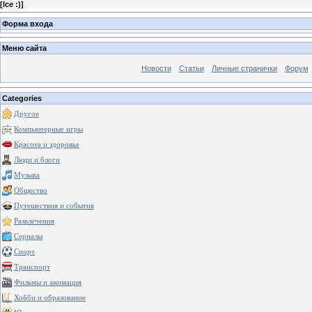
[
Ice :)
]
Форма входа
Меню сайта
Новости
Статьи
Личные странички
Форум
Categories
Другое
Компьютерные игры
Красота и здоровье
Люди и блоги
Музыка
Общество
Путешествия и события
Развлечения
Сериалы
Спорт
Транспорт
Фильмы и анимация
Хобби и образование