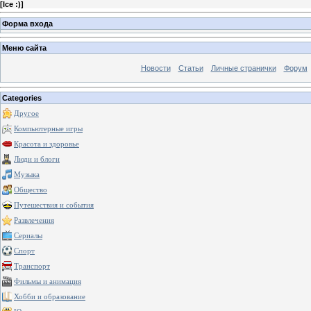
[
Ice :)
]
Форма входа
Меню сайта
Новости
Статьи
Личные странички
Форум
Categories
Другое
Компьютерные игры
Красота и здоровье
Люди и блоги
Музыка
Общество
Путешествия и события
Развлечения
Сериалы
Спорт
Транспорт
Фильмы и анимация
Хобби и образование