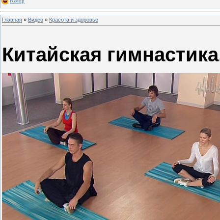
Юмор
Главная
»
Видео
»
Красота и здоровье
Китайская гимнастика