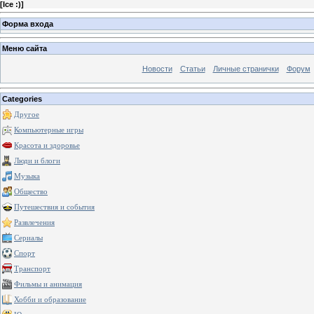
[
Ice :)
]
Форма входа
Меню сайта
Новости
Статьи
Личные странички
Форум
Categories
Другое
Компьютерные игры
Красота и здоровье
Люди и блоги
Музыка
Общество
Путешествия и события
Развлечения
Сериалы
Спорт
Транспорт
Фильмы и анимация
Хобби и образование