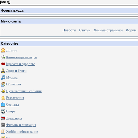
[
Ice :)
]
Форма входа
Меню сайта
Новости
Статьи
Личные странички
Форум
Categories
Другое
Компьютерные игры
Красота и здоровье
Люди и блоги
Музыка
Общество
Путешествия и события
Развлечения
Сериалы
Спорт
Транспорт
Фильмы и анимация
Хобби и образование