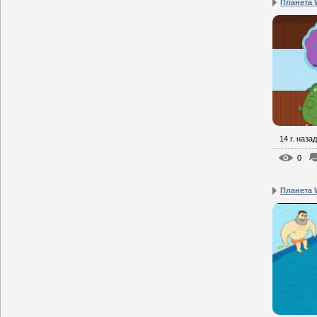
Планета W
14 г. назад
0
Планета W