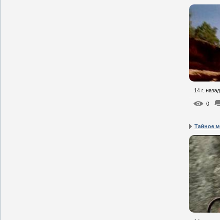
14 г. назад
0
Тайное м