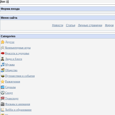
[
Ice :)
]
Форма входа
Меню сайта
Новости
Статьи
Личные странички
Форум
Categories
Другое
Компьютерные игры
Красота и здоровье
Люди и блоги
Музыка
Общество
Путешествия и события
Развлечения
Сериалы
Спорт
Транспорт
Фильмы и анимация
Хобби и образование