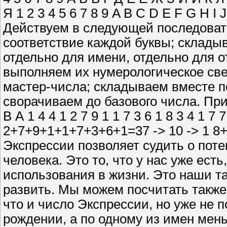
Я 1 2 3 4 5 6 7 8 9 A B C D E F G H I
Действуем в следующей последоват
соответствие каждой буквы; склады
отдельно для имени, отдельно для о
выполняем их нумерологическое све
мастер-числа; складываем вместе п
сворачиваем до базового числа. При
В А 1 4 4 1 2 7 9 1 1 7 3 6 1 8 3 4 1 7
2+7+9+1+1+7+3+6+1=37 -> 10 -> 1 8+
Экспрессии позволяет судить о пот
человека. Это то, что у нас уже есть
использования в жизни. Это наши т
развить. Мы можем посчитать также
что и число Экспрессии, но уже не
рождении, а по одному из имен мен