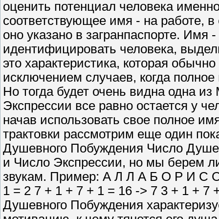
оценить потенциал человека именно 
соответствующее имя - на работе, в 
оно указано в загранпаспорте. Имя 
идентифицировать человека, выдели
это характеристика, которая обычно 
исключением случаев, когда полное 
Но тогда будет очень видна одна из
Экспрессии все равно остается у чел
начав использовать свое полное им
трактовки рассмотрим еще один пок
Душевного Побуждения Число Душев
и Число Экспрессии, но мы берем л
звукам. Пример: А Л Л А Б О Р И С О В
1 = 2 7 + 1 + 7 + 1 = 16 -> 7 3 + 1 + 7 
Душевного Побуждения характеризуе