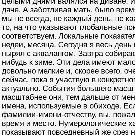
целыми днями валялся на диване. И
даче. А заботливая мать, было время
мы не всегда, не каждый день, не к
то, на что указывают глобальные по
соответствуем. Локальные показате
недеи, месяца. Сегодня я весь день
нырял с аквалангом. Завтра собираю
нибудь к зиме. Эти дела имеют мал
довольно мелкие и, скорее всего, оче
сейчас, пока я участвую в конкретн
актуально. События большего масшт
масштабнее они, тем дальше от мен
имена, используемые в обиходе. Есл
фамилии-имени-отчеству, вы, пожал
время и место. Нумерологические х
показывают повседневный же срез 