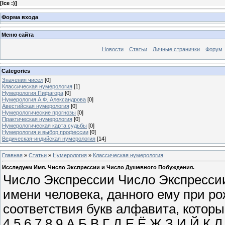
[
Ice :)
]
Форма входа
Меню сайта
Новости
Статьи
Личные странички
Форум
Categories
Значения чисел
[0]
Классическая нумерология
[1]
Нумерология Пифагора
[0]
Нумерология А.Ф. Александрова
[0]
Авестийская нумерология
[0]
Нумерологические прогнозы
[0]
Практическая нумерология
[0]
Нумерологическая карта судьбы
[0]
Нумерология и выбор профессии
[0]
Ведическая-индийская нумерология
[14]
Главная
»
Статьи
»
Нумерология
»
Классическая нумерология
Исследуем Имя. Число Экспрессии и Число Душевного Побуждения.
Число Экспрессии Число Экспрессии
имени человека, данного ему при р
соответствия букв алфавита, которые
4 5 6 7 8 9 А Б В Г Д Е Ё Ж З И Й К